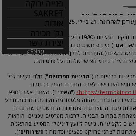
בנייה ירוקה
עמוד הבית
מדיניות פרטיות
מדיניות פרטיות
SAKRET
אודות
[עודכן לאחרונה: 21 ביולי, 2025]
נק' מכירה
תרמוקיר תעשיות (1980) בע"מ ("
החברה
" ו/או "
אנחנו
"
יצירת קשר
ו/או "
אנו
") מייחס חשיבות רבה לשמירה על פרטיות
עב
EN
ع
המשתמשים (כהגדרתם להלן) ועושה מאמצים להגן ולשמור
כיאות על המידע האישי שלהם ועל פרטיותם.
מדיניות פרטיות זו ("
מדיניות הפרטיות
") חלה בקשר לכל
שימוש ו/או גישה לאתר החברה הזמין בכתובת
https://termokir.co.il/
("
האתר
"). האתר, אשר נמצא
בבעלות החברה, מהווה פלטפורמה מקוונת המרכזת מידע
אודות מגוון המוצרים והפתרונות החדשניים שהחברה
מפתחת בתחום הבנייה, לרבות מפרטים טכניים, הוראות
יישום מקצועיות, גישה ליועץ דיגיטלי המסייע בהתאמת
פתרונות לצרכי פרויקט ספציפי וכדומה ("
השירותים
").