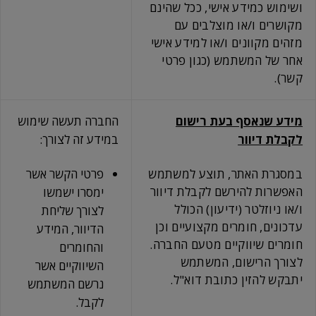
ושימוש כמידע אישי, ככל שהינם
מקושרים ו/או מוצלבים עם
מזהים מקוונים ו/או למידע אישי
אחר של המשתמש (כגון פרטי
קשר).
מידע שנאסף בעת רישום
החברה תעשה שימוש
לקבלת דיוור
במידע זה לצורך:
במסגרת האתר, תוצע למשתמש
פרטי הקשר אשר
האפשרות להירשם לקבלת דיוור
ימסרו ישמשו
ו/או ניוזלטר (ידיעון) הכולל
לצורך שליחת
עדכונים, חומרים מקצועיים וכן
הדיוור, המידע
חומרים שיווקיים מטעם החברה.
והחומרים
לצורך הרישום, המשתמש
השיווקיים אשר
יתבקש להזין כתובת דוא"ל.
נרשם המשתמש
לקבל.