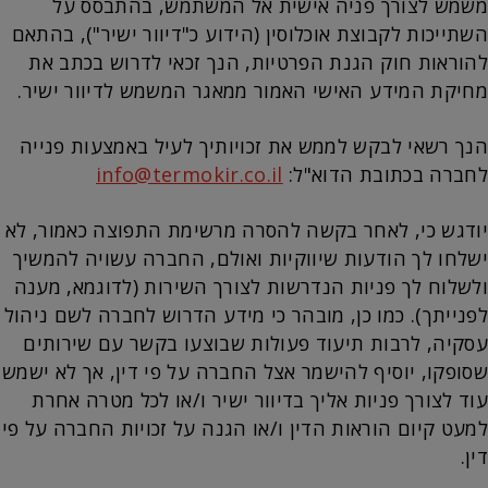
משמש לצורך פניה אישית אל המשתמש, בהתבסס על
השתייכות לקבוצת אוכלוסין (הידוע כ"דיוור ישיר"), בהתאם
להוראות חוק הגנת הפרטיות, הנך זכאי לדרוש בכתב את
מחיקת המידע האישי האמור ממאגר המשמש לדיוור ישיר.
הנך רשאי לבקש לממש את זכויותיך לעיל באמצעות פנייה
לחברה בכתובת הדוא"ל:
info@termokir.co.il
יודגש כי, לאחר בקשה להסרה מרשימת התפוצה כאמור, לא
ישלחו לך הודעות שיווקיות ואולם, החברה עשויה להמשיך
ולשלוח לך פניות הנדרשות לצורך השירות (לדוגמא, מענה
לפנייתך). כמו כן, מובהר כי מידע הדרוש לחברה לשם ניהול
עסקיה, לרבות תיעוד פעולות שבוצעו בקשר עם שירותים
שסופקו, יוסיף להישמר אצל החברה על פי דין, אך לא ישמש
עוד לצורך פניות אליך בדיוור ישיר ו/או לכל מטרה אחרת
למעט קיום הוראות הדין ו/או הגנה על זכויות החברה על פי
דין.