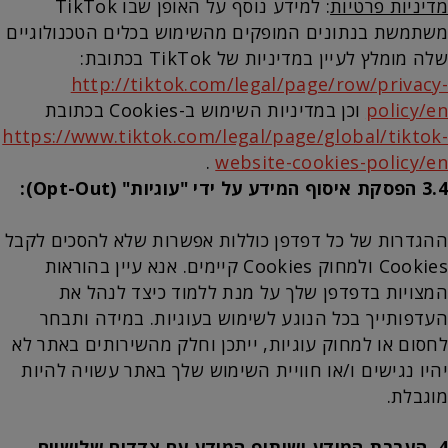
מדיניות פרטיות
: למידע נוסף על האופן שבו TikTok
משתמשת בנתונים המופקים מהשימוש בכלים הטכנולוגיים
שלה מומלץ לעיין במדיניות של TikTok בכתובת:
http://tiktok.com/legal/page/row/privacy-
policy/en
וכן במדיניות השימוש ב-Cookies בכתובת
https://www.tiktok.com/legal/page/global/tiktok-
.
website-cookies-policy/en
3.4 הפסקת איסוף המידע על ידי "עוגיות" (Opt-Out):
ההגדרות של כל דפדפן כוללות אפשרות שלא להסכים לקבל
Cookies ולמחוק Cookies קיימים. אנא עיין בהוראות
המצויות בדפדפן שלך על מנת ללמוד כיצד לנהל את
העדפותייך בכל הנוגע לשימוש בעוגיות. במידה ותבחר
לחסום או למחוק עוגיות, ייתכן וחלק מהשירותים באתר לא
יהיו נגישים ו/או חוויית השימוש שלך באתר עשויה להיות
מוגבלת.
4.
העברת המידע ושיתוף המידע עם צדדים שלישיים