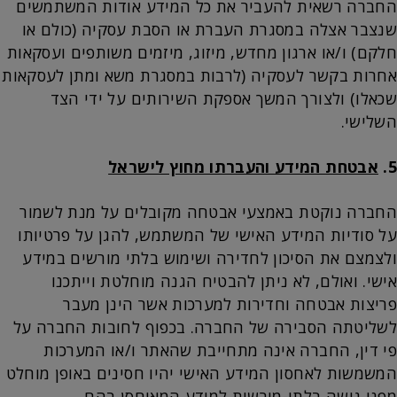
החברה רשאית להעביר את כל המידע אודות המשתמשים
שנצבר אצלה במסגרת העברת או הסבת עסקיה (כולם או
חלקם) ו/או ארגון מחדש, מיזוג, מיזמים משותפים ועסקאות
אחרות בקשר לעסקיה (לרבות במסגרת משא ומתן לעסקאות
שכאלו) ולצורך המשך אספקת השירותים על ידי הצד
השלישי.
5.
אבטחת המידע והעברתו מחוץ לישראל
החברה נוקטת באמצעי אבטחה מקובלים על מנת לשמור
על סודיות המידע האישי של המשתמש, להגן על פרטיותו
ולצמצם את הסיכון לחדירה ושימוש בלתי מורשים במידע
אישי. ואולם, לא ניתן להבטיח הגנה מוחלטת וייתכנו
פריצות אבטחה וחדירות למערכות אשר הינן מעבר
לשליטתה הסבירה של החברה. בכפוף לחובות החברה על
פי דין, החברה אינה מתחייבת שהאתר ו/או המערכות
המשמשות לאחסון המידע האישי יהיו חסינים באופן מוחלט
מפני גישה בלתי-מורשית למידע המאוחסן בהם.