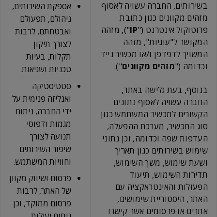
בשירותים, החברה עשויה לאסוף
אספקת השירותים,
מזהים מקוונים כגון כתובת
ניהולם, תפעולם
פרוטוקול אינטרנט ("
IP
"), מזהה
ואבטחתם, לרבות
המקושר ל"עוגיות", מזהה
לצורך תיקון
המשויך לדפדפן ו/או מכשיר נייד
תקלות, בעיות
וכדומה ("
מזהים מקוונים
").
טכניות ושגיאות.
סטטיסטיקה
בנוסף, בעת גלישה באתר,
ואנליזה פנימית על
החברה עשויה לאסוף נתונים
ידי החברה, ניתוח
הקשורים למכשיר המשתמש כגון
מגמות ודפוסי
סוג המכשיר, מערכת ההפעלה,
תנועה לצורך
העדפות שפה וכדומה, וכן נתוני
שיפור השירותים
שימוש בשירותים כגון תאריך
וחוויות המשתמש.
ושעת שימוש, משך השימוש,
תדירות השימוש, תיעוד
פרסום ושיווק מקוון
הפעולות והאינטראקציה עם
של האתר, לרבות
האתר, היסטוריית שימושים,
פרסום ממוקד, וכן
אתרים או פרסומים אשר קישרו
ניתוח יעילות