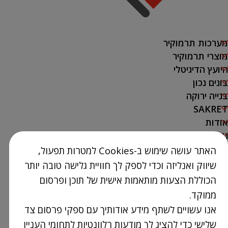
מערכות תרמוקיר
מוצרי תרמוקיר
היועץ הדיגיטלי
בונים נכון
בנייה ירוקה
SAKRET
אודות
נק' מכירה
האתר עושה שימוש ב-Cookies למטרות תפעול,
צור קשר
שיווק ואנליזה וכדי לספק לך חוויית גלישה טובה יותר
03-9386300
הכוללת הצעות מותאמות אישית של תוכן ופרסום
info@Termokir.co.il
ממוקד.
קיבוץ חורשים
אנו עשויים לשתף מידע אודותיך עם ספקי פרסום צד
שלישי כדי להציג לך מודעות רלוונטיות לתחומי העניין