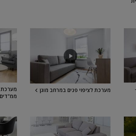
ת
מערכת ט
מערכת לציפוי פנים במרחב מוגן
ממ"דים – תר