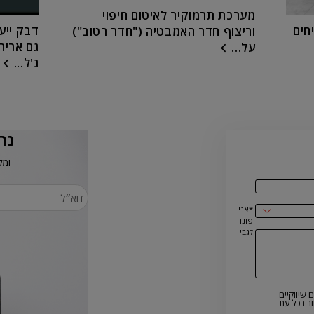
מערכת תרמוקיר לאיטום חיפוי
חים
דבק ייעו
וריצוף חדר האמבטיה ("חדר רטוב")
גם אריח
על...
ג'ל...
נר
ומק
*אני
פונה
לגבי
 שיווקיים
ר בכל עת