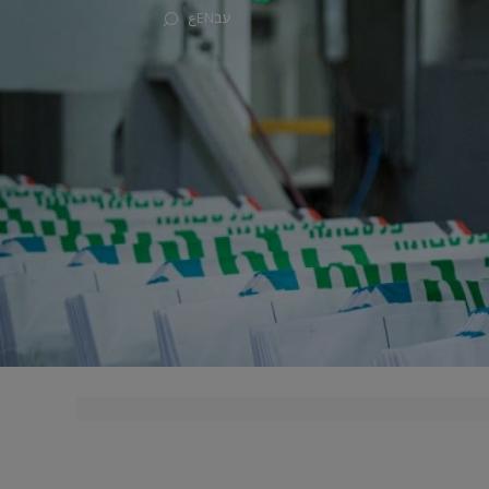
עב
EN
ع