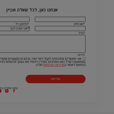
אנחנו כאן, לכל שאלה ועניין
*שם מלא
*טלפון נייד
*מייל
פירוט
אני מאשר/ת ומסכימ/ה לקבל דיוור ישיר, עדכונים מקצועיים ומסרים
באמצעות דוא"ל ו/או מסרונים. תוכל/י להסיר את עצמך מרשימת הדיוו
בהתאם לאמור ב
מדיניות הפרטיות
שלנו.
שליחה
עקבו אחרינו בר