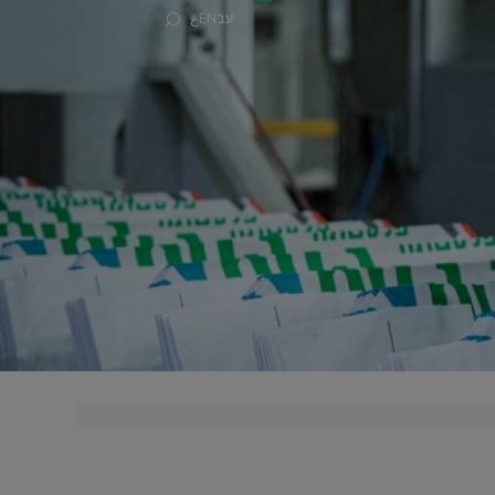
עב
EN
ع