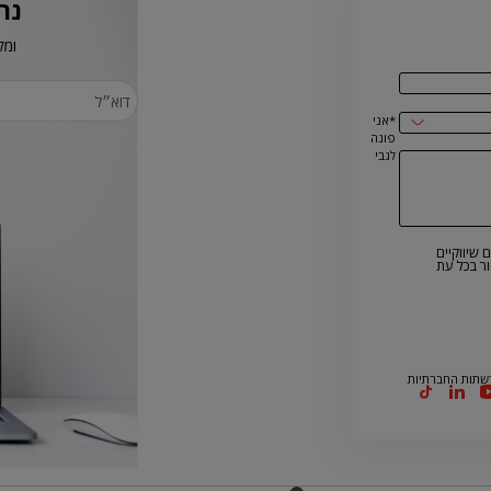
נר
ומק
*אני
פונה
לגבי
 שיווקיים
ר בכל עת
שתות החברתיות