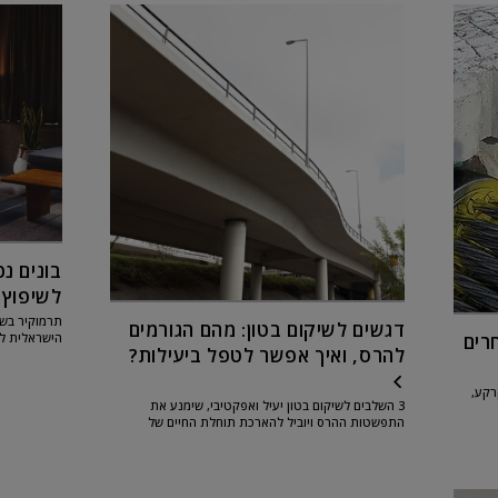
בונים נכ
לשיפוץ 
תרמוקיר בשי
דגשים לשיקום בטון: מהם הגורמים
חרים
הישראלית לב
להרס, ואיך אפשר לטפל ביעילות?
הפכה בשנים 
אמנת האו"ם 
רקע,
3 השלבים לשיקום בטון יעיל ואפקטיבי, שימנע את
התפשטות ההרס ויוביל להארכת תוחלת החיים של
רוויה
המבנה. חוזקו ועמידותו של הבטון הופכים אותו לחומר גלם
מרכזי...