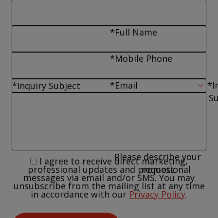
*Full Name
*Mobile Phone
*Email
*I
Su
Please describe your
I agree to receive direct marketing,
request
professional updates and promotional
messages via email and/or SMS. You may
unsubscribe from the mailing list at any time
in accordance with our
Privacy Policy
.