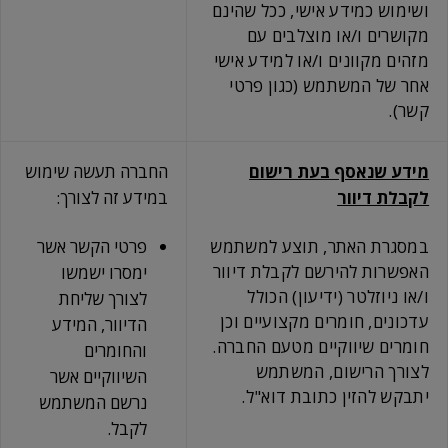
ושימוש כמידע אישי, ככל שהינם
מקושרים ו/או מוצלבים עם
מזהים מקוונים ו/או למידע אישי
אחר של המשתמש (כגון פרטי
קשר).
מידע שנאסף בעת רישום
החברה תעשה שימוש
לקבלת דיוור
במידע זה לצורך:
במסגרת האתר, תוצע למשתמש
פרטי הקשר אשר
האפשרות להירשם לקבלת דיוור
ימסרו ישמשו
ו/או ניוזלטר (ידיעון) הכולל
לצורך שליחת
עדכונים, חומרים מקצועיים וכן
הדיוור, המידע
חומרים שיווקיים מטעם החברה.
והחומרים
לצורך הרישום, המשתמש
השיווקיים אשר
יתבקש להזין כתובת דוא"ל.
נרשם המשתמש
לקבל.