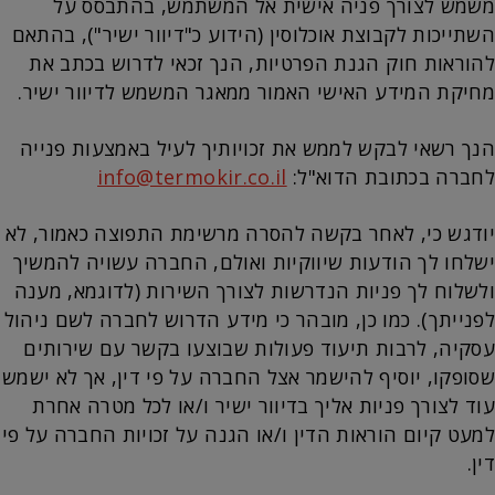
משמש לצורך פניה אישית אל המשתמש, בהתבסס על
השתייכות לקבוצת אוכלוסין (הידוע כ"דיוור ישיר"), בהתאם
להוראות חוק הגנת הפרטיות, הנך זכאי לדרוש בכתב את
מחיקת המידע האישי האמור ממאגר המשמש לדיוור ישיר.
הנך רשאי לבקש לממש את זכויותיך לעיל באמצעות פנייה
לחברה בכתובת הדוא"ל:
info@termokir.co.il
יודגש כי, לאחר בקשה להסרה מרשימת התפוצה כאמור, לא
ישלחו לך הודעות שיווקיות ואולם, החברה עשויה להמשיך
ולשלוח לך פניות הנדרשות לצורך השירות (לדוגמא, מענה
לפנייתך). כמו כן, מובהר כי מידע הדרוש לחברה לשם ניהול
עסקיה, לרבות תיעוד פעולות שבוצעו בקשר עם שירותים
שסופקו, יוסיף להישמר אצל החברה על פי דין, אך לא ישמש
עוד לצורך פניות אליך בדיוור ישיר ו/או לכל מטרה אחרת
למעט קיום הוראות הדין ו/או הגנה על זכויות החברה על פי
דין.