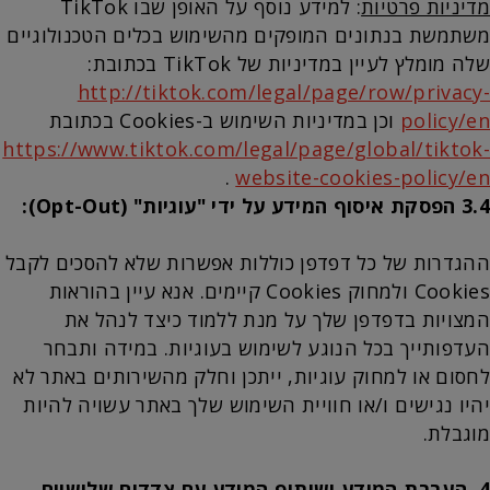
מדיניות פרטיות
: למידע נוסף על האופן שבו TikTok
משתמשת בנתונים המופקים מהשימוש בכלים הטכנולוגיים
שלה מומלץ לעיין במדיניות של TikTok בכתובת:
http://tiktok.com/legal/page/row/privacy-
policy/en
וכן במדיניות השימוש ב-Cookies בכתובת
https://www.tiktok.com/legal/page/global/tiktok-
.
website-cookies-policy/en
3.4 הפסקת איסוף המידע על ידי "עוגיות" (Opt-Out):
ההגדרות של כל דפדפן כוללות אפשרות שלא להסכים לקבל
Cookies ולמחוק Cookies קיימים. אנא עיין בהוראות
המצויות בדפדפן שלך על מנת ללמוד כיצד לנהל את
העדפותייך בכל הנוגע לשימוש בעוגיות. במידה ותבחר
לחסום או למחוק עוגיות, ייתכן וחלק מהשירותים באתר לא
יהיו נגישים ו/או חוויית השימוש שלך באתר עשויה להיות
מוגבלת.
4.
העברת המידע ושיתוף המידע עם צדדים שלישיים