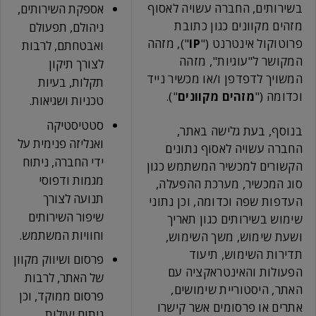
בשירותים, החברה עשויה לאסוף
אספקת השירותים,
מזהים מקוונים כגון כתובת
ניהולם, תפעולם
פרוטוקול אינטרנט ("
IP
"), מזהה
ואבטחתם, לרבות
המקושר ל"עוגיות", מזהה
לצורך תיקון
המשויך לדפדפן ו/או מכשיר נייד
תקלות, בעיות
וכדומה ("
מזהים מקוונים
").
טכניות ושגיאות.
סטטיסטיקה
בנוסף, בעת גלישה באתר,
ואנליזה פנימית על
החברה עשויה לאסוף נתונים
ידי החברה, ניתוח
הקשורים למכשיר המשתמש כגון
מגמות ודפוסי
סוג המכשיר, מערכת ההפעלה,
תנועה לצורך
העדפות שפה וכדומה, וכן נתוני
שיפור השירותים
שימוש בשירותים כגון תאריך
וחוויות המשתמש.
ושעת שימוש, משך השימוש,
תדירות השימוש, תיעוד
פרסום ושיווק מקוון
הפעולות והאינטראקציה עם
של האתר, לרבות
האתר, היסטוריית שימושים,
פרסום ממוקד, וכן
אתרים או פרסומים אשר קישרו
ניתוח יעילות