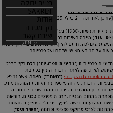
בנייה ירוקה
עמוד הבית
מדיניות פרטיות
מדיניות פרטיות
SAKRET
אודות
[עודכן לאחרונה: 21 ביולי, 2025]
נק' מכירה
תרמוקיר תעשיות (1980) בע"מ ("
החברה
" ו/או "
אנחנו
"
יצירת קשר
ו/או "
אנו
") מייחס חשיבות רבה לשמירה על פרטיות
עב
EN
ع
המשתמשים (כהגדרתם להלן) ועושה מאמצים להגן ולשמור
כיאות על המידע האישי שלהם ועל פרטיותם.
מדיניות פרטיות זו ("
מדיניות הפרטיות
") חלה בקשר לכל
שימוש ו/או גישה לאתר החברה הזמין בכתובת
https://termokir.co.il/
("
האתר
"). האתר, אשר נמצא
בבעלות החברה, מהווה פלטפורמה מקוונת המרכזת מידע
אודות מגוון המוצרים והפתרונות החדשניים שהחברה
מפתחת בתחום הבנייה, לרבות מפרטים טכניים, הוראות
יישום מקצועיות, גישה ליועץ דיגיטלי המסייע בהתאמת
פתרונות לצרכי פרויקט ספציפי וכדומה ("
השירותים
").