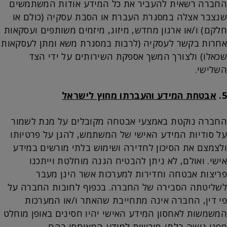
החברה רשאית להעביר את כל המידע אודות המשתמשים
שנצבר אצלה במסגרת העברת או הסבת עסקיה (כולם או
חלקם) ו/או ארגון מחדש, מיזוג, מיזמים משותפים ועסקאות
אחרות בקשר לעסקיה (לרבות במסגרת משא ומתן לעסקאות
שכאלו) ולצורך המשך אספקת השירותים על ידי הצד
השלישי.
5.
אבטחת המידע והעברתו מחוץ לישראל
החברה נוקטת באמצעי אבטחה מקובלים על מנת לשמור
על סודיות המידע האישי של המשתמש, להגן על פרטיותו
ולצמצם את הסיכון לחדירה ושימוש בלתי מורשים במידע
אישי. ואולם, לא ניתן להבטיח הגנה מוחלטת וייתכנו
פריצות אבטחה וחדירות למערכות אשר הינן מעבר
לשליטתה הסבירה של החברה. בכפוף לחובות החברה על
פי דין, החברה אינה מתחייבת שהאתר ו/או המערכות
המשמשות לאחסון המידע האישי יהיו חסינים באופן מוחלט
מפני גישה בלתי-מורשית למידע המאוחסן בהם.