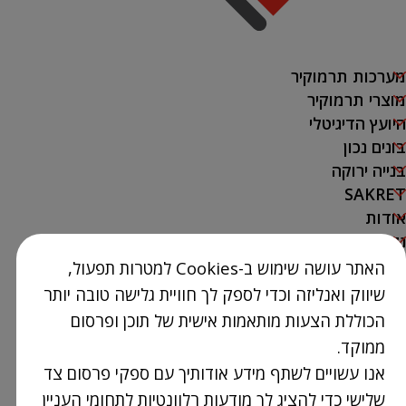
מערכות תרמוקיר
מוצרי תרמוקיר
היועץ הדיגיטלי
בונים נכון
בנייה ירוקה
SAKRET
אודות
נק' מכירה
האתר עושה שימוש ב-Cookies למטרות תפעול,
צור קשר
שיווק ואנליזה וכדי לספק לך חוויית גלישה טובה יותר
03-9386300
הכוללת הצעות מותאמות אישית של תוכן ופרסום
info@Termokir.co.il
ממוקד.
קיבוץ חורשים
אנו עשויים לשתף מידע אודותיך עם ספקי פרסום צד
שלישי כדי להציג לך מודעות רלוונטיות לתחומי העניין