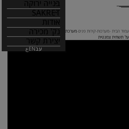
בנייה ירוקה
SAKRET
אודות
נק' מכירה
עמוד הבית
מערכות
קירות פנים
מערכת לחיפוי פנים של אריחי פורצלן וקרמיקה
על תשתית צמנטית
יצירת קשר
עב
EN
ع