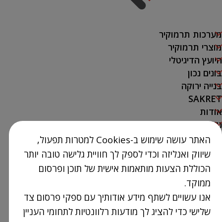
מערכות תרמוקיר
מוצרי תרמוקיר
היועץ הדיגיטלי
בונים נכון
בנייה ירוקה
SAKRET
אודות
נק' מכירה
האתר עושה שימוש ב-Cookies למטרות תפעול,
צור קשר
שיווק ואנליזה וכדי לספק לך חוויית גלישה טובה יותר
03-9386300
הכוללת הצעות מותאמות אישית של תוכן ופרסום
info@Termokir.co.il
ממוקד.
קיבוץ חורשים
אנו עשויים לשתף מידע אודותיך עם ספקי פרסום צד
שלישי כדי להציג לך מודעות רלוונטיות לתחומי העניין