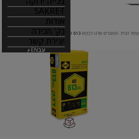
בנייה ירוקה
SAKRET
אודות
נק' מכירה
עמוד הבית
המוצרים שלנו
דבקים
SAKRET AD 613
יצירת קשר
עב
EN
ع