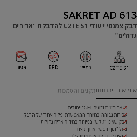
SAKRET AD 613
דבק צמנטי ייעודי C2TE S1 להדבקת "אריחים
גדולים"
EPD
אפור
גמיש
C2TE S1
שימושים ויתרונות
תקנים והסמכות
מיוצר ב"טכנולוגית
GEL
" ייחודית
עבידות גבוהה במיוחד המאפשרת פיזור אחיד של הדבק
דבק שאינו "גולש" במיוחד במידות אריח גדולות
בעל "זמן חופשי" ארוך מאוד
מתאים להדבקת אריחי פורצלן