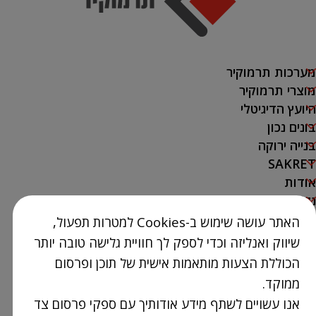
מערכות תרמוקיר
מוצרי תרמוקיר
היועץ הדיגיטלי
בונים נכון
בנייה ירוקה
SAKRET
אודות
נק' מכירה
האתר עושה שימוש ב-Cookies למטרות תפעול,
צור קשר
שיווק ואנליזה וכדי לספק לך חוויית גלישה טובה יותר
03-9386300
הכוללת הצעות מותאמות אישית של תוכן ופרסום
info@Termokir.co.il
ממוקד.
קיבוץ חורשים
אנו עשויים לשתף מידע אודותיך עם ספקי פרסום צד