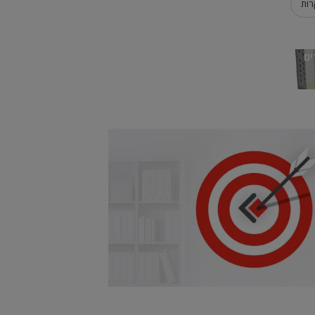
רות
ים