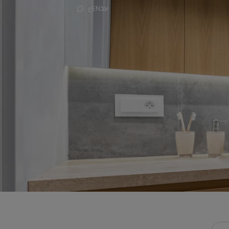
עב
EN
ع