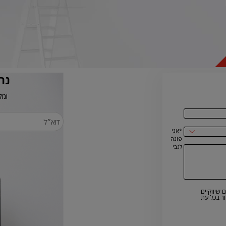
נר
ומק
*אני
פונה
לגבי
 שיווקיים
ר בכל עת