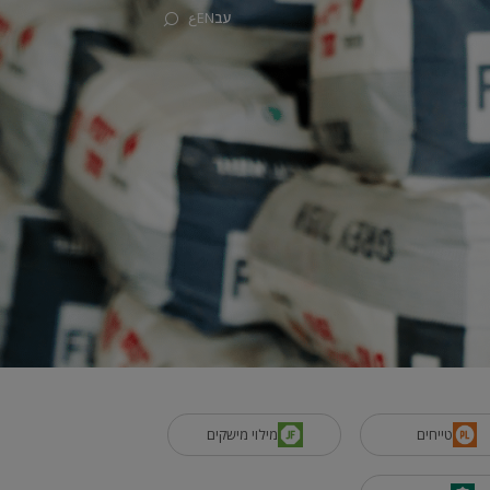
עב
EN
ع
טייחים
מילוי מישקים