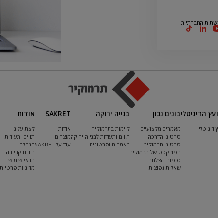
שתות החברתיות
ועץ הדיגיטלי
בונים נכון
בנייה ירוקה
SAKRET
אודות
ץ דיגיטלי
מאמרים מקצועיים
קיימות בתרמוקיר
אודות
קצת עלינו
סרטוני הדרכה
תווים ותעודות לבנייה ירוקה
מוצרים
תווים ותעודות
סרטוני תרמוקיר
מאמרים וסרטונים
עוד על SAKRET
הנהלה
הפודקסט של תרמוקיר
בונים קריירה
סיפורי הצלחה
תנאי שימוש
שאלות נפוצות
מדיניות פרטיות