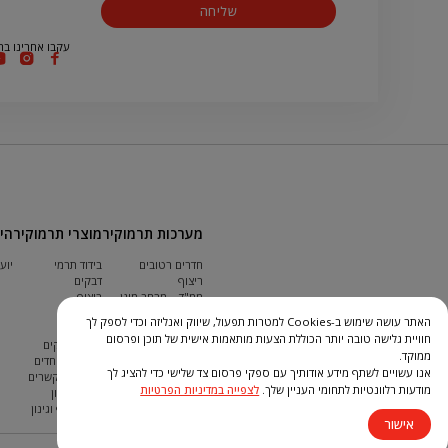
שליחה
עקבו אחרינו בר
מערכות תרמוקיר
מוצרי תרמוקיר
הי
חדרים רטובים
בידוד תרמי
יוע
ריצוף
דבקים
ממ"ד – מרחב מוגן
ריצוף
שיקום בטון
איטום
האתר עושה שימוש ב-Cookies למטרות תפעול, שיווק ואנליזה וכדי לספק לך
קירות חוץ
טייחים
חוויית גלישה טובה יותר הכוללת הצעות מותאמות אישית של תוכן ופרסום
קירות פנים
מילוי מישקים
ממוקד.
גגות
מלטים מיוחדים
אנו עשויים לשתף מידע אודותיך עם ספקי פרסום צד שלישי כדי להציג לך
תקרות
חומרים מקשרים
מודעות רלוונטיות לתחומי העניין שלך.
לצפייה במדיניות הפרטיות
בריכות
שיקום בטון
פיתוח נוף וגינון
אישור
שונות