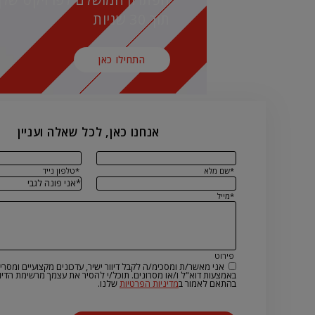
תוך 30 שניות
התחילו כאן
אנחנו כאן, לכל שאלה ועניין
*שם מלא
*טלפון נייד
*מייל
פירוט
אני מאשר/ת ומסכימ/ה לקבל דיוור ישיר, עדכונים מקצועיים ומסרים
באמצעות דוא"ל ו/או מסרונים. תוכל/י להסיר את עצמך מרשימת הדיוו
בהתאם לאמור ב
מדיניות הפרטיות
שלנו.