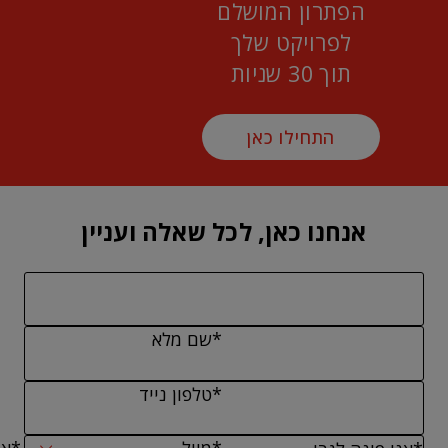
הפתרון המושלם
לפרויקט שלך
תוך 30 שניות
התחילו כאן
אנחנו כאן, לכל שאלה ועניין
*שם מלא
*טלפון נייד
*מייל
*אנ