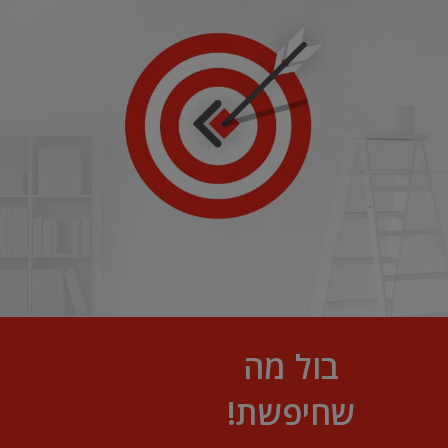
בול מה
שחיפשת!