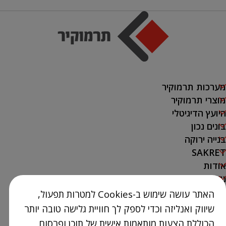
מערכות תרמוקיר
מוצרי תרמוקיר
היועץ הדיגיטלי
בונים נכון
בנייה ירוקה
SAKRET
אודות
נק' מכירה
האתר עושה שימוש ב-Cookies למטרות תפעול,
צור קשר
שיווק ואנליזה וכדי לספק לך חוויית גלישה טובה יותר
03-9386300
הכוללת הצעות מותאמות אישית של תוכן ופרסום