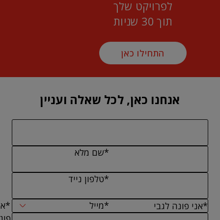
לפרויקט שלך
תוך 30 שניות
התחילו כאן
אנחנו כאן, לכל שאלה ועניין
*שם מלא
*טלפון נייד
*מייל
*אנ
פונ