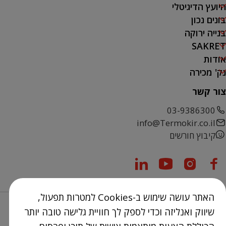
היועץ הדיגיטלי
בונים נכון
בנייה ירוקה
SAKRET
אודות
נק' מכירה
צור קשר
03-9386300
info@Termokir.co.il
קיבוץ חורשים
האתר עושה שימוש ב-Cookies למטרות תפעול,
שיווק ואנליזה וכדי לספק לך חוויית גלישה טובה יותר
Design & Code by elevate