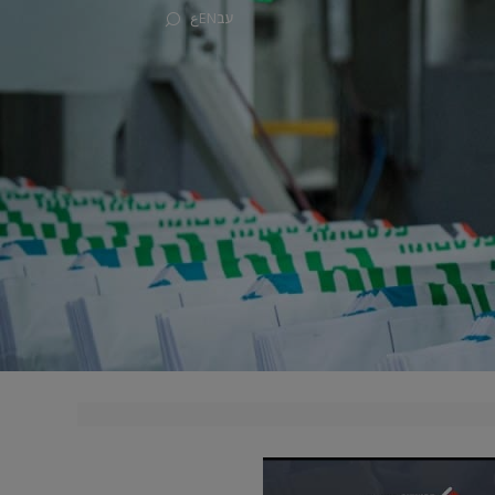
עב
EN
ع