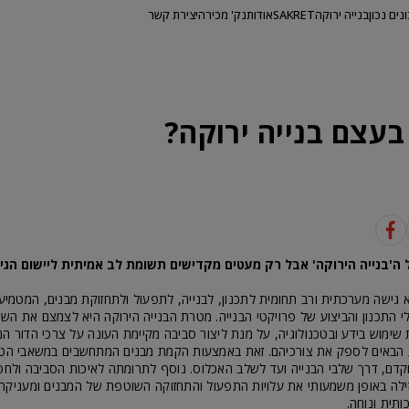
ונים נכון
בנייה ירוקה
SAKRET
אודות
נק' מכירה
יצירת קשר
בעצם בנייה ירוקה?
 ה'בנייה הירוקה' אבל רק מעטים מקדישים תשומת לב אמיתית ליישום הגי
א גישה מערכתית ורב תחומית לתכנון, לבנייה, לתפעול ולתחזוקת מבנים, המטמי
י התכנון והביצוע של פרויקטי הבנייה. מטרת הבנייה הירוקה היא לצמצם את ה
ימוש בידע ובטכנולוגיה, על מנת ליצור סביבה מקיימת העונה על צרכי הדור הנו
ת הבאים לספק את צורכיהם. זאת באמצעות הקמת מבנים המתחשבים במשאבי הט
קדם, דרך שלבי הבנייה ועד לשלב האכלוס. נוסף לתרומתה לאיכות הסביבה ולחס
זילה באופן משמעותי את עלויות התפעול והתחזוקה השוטפת של המבנים ומעניקה 
ותית ונוחה.