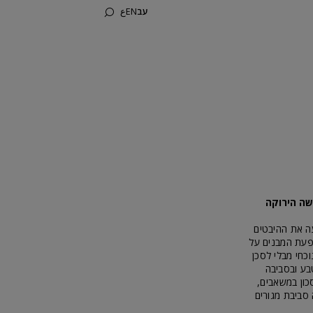
עב
EN
ع
שה הירוקה
עה את ההיבטים
שפעת המבנים על
כחי מבלי לסכן
בע ובסביבה
כון במשאבים,
סביבת מגורים