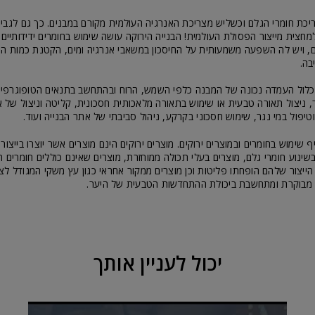
ריכת חומרי הגלם וכשליש מצריכת האנרגיה העולמית מקורם במבנים. כך גם לגב
מחצית מייצור הפסולת העולמית! הבנייה הירוקה עושה שימוש בחומרים ידידותיים
ים, ויש לה השפעה משמעותית על החיסכון במשאבי אנרגיה ומים, הקטנת כמות 
בה.
יכלול העמדה נכונה של המבנה כלפי השמש, הרוח ובהתחשב בתנאים הטופוגרפיים
, ניצול תאורה טבעית או שימוש בתאורה מלאכותית חסכונית, קליטה וניצול של 
וטיפול במי נגר, שימוש חסכוני בקרקע, ניהול סביבתי של אתר הבנייה ועוד.
ף שימוש בחומרים ובמוצרים ירוקים. מוצרים ירוקים הינם מוצרים אשר יוצרו בייצו
שינוע חומרי גלם, מוצרים בעלי תכולה ממוחזרת, מוצרים שאינם כוללים חומרים המ
ייצור שלהם הופחתו פליטות וכן מוצרים ממקור אחראי כגון עץ משקי המגודל לצ
 מבוקרת ומתחשבת ביכולת ההתחדשות הטבעית של היער.
יכול לעניין אותך