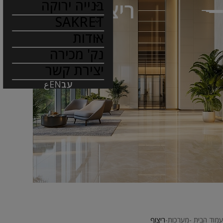
בנייה ירוקה
ריצוף
SAKRET
אודות
נק' מכירה
יצירת קשר
עב
EN
ع
עמוד הבית
מערכות
ריצוף