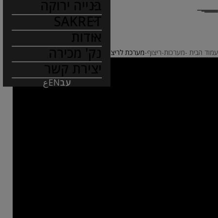
בנייה ירוקה
SAKRET
אודות
נק' מכירה
עמוד הבית
מערכות
ריצוף
מערכת לריצוף אריחים עם מלט צמנט על סומסום
יצירת קשר
עב
EN
ع