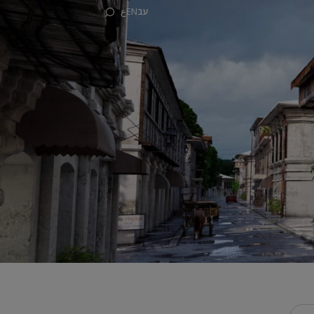
עב
EN
ع