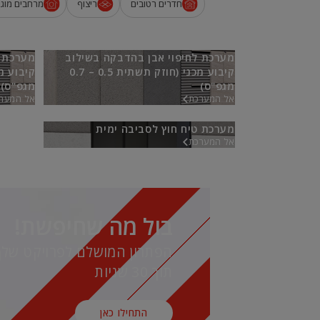
חדרים רטובים
ריצוף
מרחבים מוגנ
מערכת לחיפוי אבן בהדבקה בשילוב
מערכת ל
קיבוע מכני (חוזק תשתית 0.5 – 0.7
מגפ"ס)
מגפ"ס)
אל המערכת
אל המער
מערכת טיח חוץ לסביבה ימית
אל המערכת
בול מה שחיפשת!
הפתרון המושלם לפרויקט שלך
תוך 30 שניות
התחילו כאן