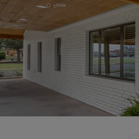
עב
EN
ع