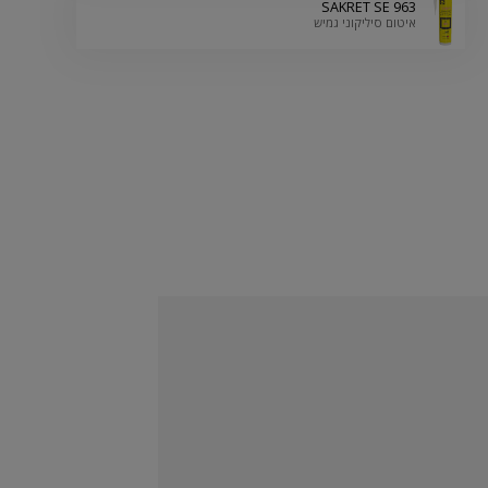
SAKRET SE 963
איטום סיליקוני גמיש
שלב 3
מילוי המישק עם הקיר
יש למלא את הרווח שנוצר בין הריצוף הקיים והקיר באמצעות ET SE 963