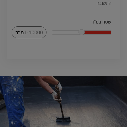
התשובה
שטח במ"ר
מ”ר