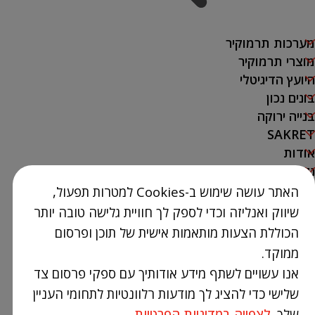
מערכות תרמוקיר
מוצרי תרמוקיר
היועץ הדיגיטלי
בונים נכון
בנייה ירוקה
SAKRET
אודות
נק' מכירה
האתר עושה שימוש ב-Cookies למטרות תפעול,
צור קשר
שיווק ואנליזה וכדי לספק לך חוויית גלישה טובה יותר
03-9386300
הכוללת הצעות מותאמות אישית של תוכן ופרסום
info@Termokir.co.il
ממוקד.
קיבוץ חורשים
אנו עשויים לשתף מידע אודותיך עם ספקי פרסום צד
שלישי כדי להציג לך מודעות רלוונטיות לתחומי העניין
שלך.
לצפייה במדיניות הפרטיות