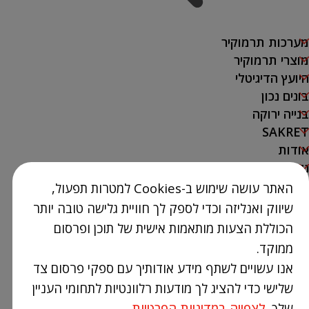
מערכות תרמוקיר
מוצרי תרמוקיר
היועץ הדיגיטלי
בונים נכון
בנייה ירוקה
SAKRET
אודות
נק' מכירה
האתר עושה שימוש ב-Cookies למטרות תפעול,
צור קשר
שיווק ואנליזה וכדי לספק לך חוויית גלישה טובה יותר
03-9386300
הכוללת הצעות מותאמות אישית של תוכן ופרסום
info@Termokir.co.il
ממוקד.
קיבוץ חורשים
אנו עשויים לשתף מידע אודותיך עם ספקי פרסום צד
שלישי כדי להציג לך מודעות רלוונטיות לתחומי העניין
שלך.
לצפייה במדיניות הפרטיות