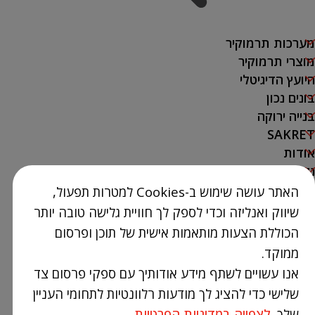
מערכות תרמוקיר
מוצרי תרמוקיר
היועץ הדיגיטלי
בונים נכון
בנייה ירוקה
SAKRET
אודות
נק' מכירה
האתר עושה שימוש ב-Cookies למטרות תפעול,
צור קשר
שיווק ואנליזה וכדי לספק לך חוויית גלישה טובה יותר
03-9386300
הכוללת הצעות מותאמות אישית של תוכן ופרסום
info@Termokir.co.il
ממוקד.
קיבוץ חורשים
אנו עשויים לשתף מידע אודותיך עם ספקי פרסום צד
שלישי כדי להציג לך מודעות רלוונטיות לתחומי העניין
שלך.
לצפייה במדיניות הפרטיות