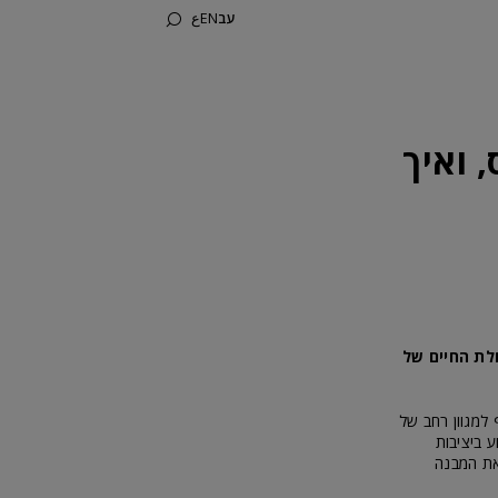
עב
EN
ع
 ואיך
לת החיים של
 למגוון רחב של
ע ביציבות
את המבנה