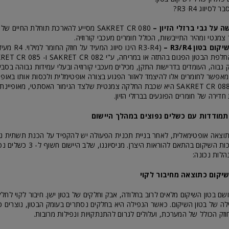
יווג R3 ּR4?
 על גבי ברזלי הזיון –
SAKRET CR 080
מסייע להארכת תוחלת החיים של ה
צמנטי ומהיר התייבשות, הכולל חומרים מעכבי קורוזיה.
ם בטון R3/R4 –
(R3-R4 הינו סיוו
החלפת הבטון הפגום בהתזה או במריחה, ע"י
SAKRET CR 082
ו-
RET CR 085
 גבוה, העומדים בדרישות התקן, מכילים מעכבי קורוזיה ובעלי עמידות גבוהה בסבי
אפשר לחומרים אלו להיצמד לאזור הפגוע בצורה אופטימלית ולכסות אותו באופן
SAKRET CR 08
היא שכבת החלקה צמנטית שלצד הגימור האסתטי, מאופיינת ב
חדירה של חומרים הפוגעים בברזלי הזיון.
מודדות עם כשלים נפוצים במהלך היישום
תוצאה אופטימאלית, לאחר בניית תכנית הפעולה יש להקפיד על הכנת תשתית נכ
בברזל ויישום מערכות השיקום בהתאם להוראות ה
לות נכונה:
שיקום כתוצאה מחיבור לקוי
שם בטון השיקום מלאים לרוב בחלודה, אבק וחלקים של בטון ישן. חיבור לקוי לחלק
ה של בטון השיקום. כאשר הנפילה היא בחלקים נסתרים בעומק הבטון, נוצרים כיס
ק הכולל של המערכת, ועלולים לגרום להתנתקויות ונפילות מרובות.