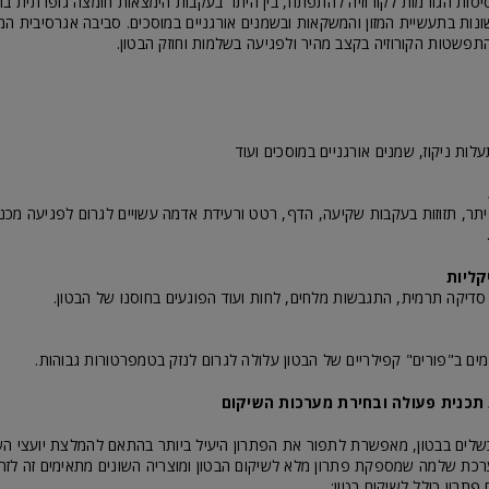
סות הגורמות לקורוזיה להתפתח, בין היתר בעקבות הימצאות חומצה גופרתית בתע
נות בתעשיית המזון והמשקאות ובשמנים אורגניים במוסכים. סביבה אגרסיבית המא
תפשטות הקורוזיה בקצב מהיר ולפגיעה בשלמות וחוזק הבטון.
לות ניקוז, שמנים אורגניים במוסכים ועוד
 יתר, תזוזות בעקבות שקיעה, הדף, רטט ורעידת אדמה עשויים לגרום לפגיעה מכנ
יקה תרמית, התגבשות מלחים, לחות ועוד הפוגעים בחוסנו של הבטון.
ים ב"פורים" קפילריים של הבטון עלולה לגרום לנזק בטמפרטורות גבוהות.
 תכנית פעולה ובחירת מערכות השיקום
שלים בבטון, מאפשרת לתפור את הפתרון היעיל ביותר בהתאם להמלצת יועצי הש
רכת שלמה שמספקת פתרון מלא לשיקום הבטון ומוצריה השונים מתאימים זה לזה.
תרון כולל לשיקום בטון: