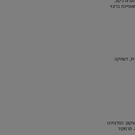
לות ניקוז,
ופיינת בריבוי
ית, לשחיקה
יקום. המלצתינו
 תרמוקיר