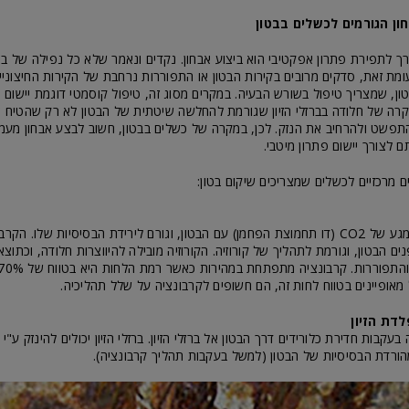
ון הגורמים לכשלים בבטון
 לתפירת פתרון אפקטיבי הוא ביצוע אבחון. נקדים ונאמר שלא כל נפילה של בטו
ומת זאת, סדקים מרובים בקירות הבטון או התפוררות נרחבת של הקירות החיצוניי
ן, שמצריך טיפול בשורש הבעיה. במקרים מסוג זה, טיפול קוסמטי דוגמת יישום ט
מקרה של חלודה בברזלי הזיון שגורמת להחלשה שיטתית של הבטון לא רק שהטיח 
תפשט ולהרחיב את הנזק. לכן, במקרה של כשלים בבטון, חשוב לבצע אבחון מעמי
ם לצורך יישום פתרון מיטבי.
 מרכזיים לכשלים שמצריכים שיקום בטון:
תהליך המתחיל במגע של CO2 (דו תחמוצת הפחמן) עם הבטון, וגורם לירידת הבסיסיות שלו. 
ם הבטון, וגורמת לתהליך של קורוזיה. הקורוזיה מובילה להיווצרות חלודה, וכתוצ
 מאופיינים בטווח לחות זה, הם חשופים לקרבונציה על שלל תהליכיה.
ה בעקבות חדירת כלורידים דרך הבטון אל ברזלי הזיון. ברזלי הזיון יכולים להינזק ע"י 
ורדת הבסיסיות של הבטון (למשל בעקבות תהליך קרבונציה).