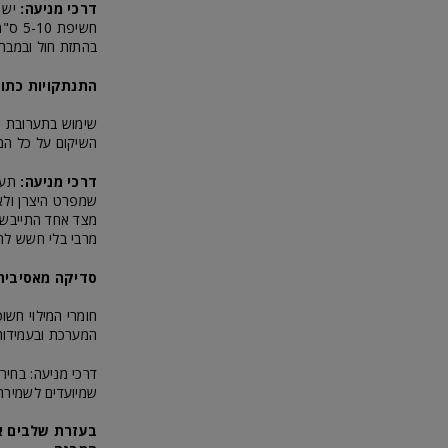
דרכי מניעה:
יש ל
חשיפת
בהתזת חול ובמברש
התנתקויות כתו
שימוש בתערובת ש
השיקום על כל המש
דרכי מניעה:
תערו
שמפרט היצרן ולא 
מצד אחד התייבשות
מרבי בלי חשש לה
סדיקה מאסיבית
חומרי המילוי חש
המערכת ובעמידות ש
דרכי מניעה: בחיר
שמיועדים לשמירה 
בעזרת שלבים אל