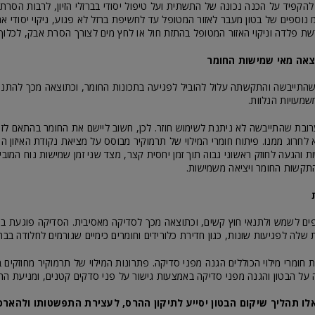
הקפיד על הכנה נכונה של התשתית ועל טיפול יסודי בברזלי הזיון, לרבות הסרת
 5-10 ס"מ נוספים של בטון מעבר לאזור המטופל עד לחשיפת ברזל לא פגוע, ניקוי יסודי את 
ת פלדה וניקוי האזור המטופל בהתזת חול או לחץ מים לצורך הסרת אבק, לכלוך 
צאה מאי שמישות החומר
התייבשה והתקשתה עלול להוביל לפגיעה בתכונות החומר, וכתוצאה מכך להתנת
מעויות הנלוות.
בת שהתייבשה לא ניתנת לשימוש חוזר. לכן, חשוב ליישם את החומר בהתאם לז
לחרוג ממנו. פיתוח חומרי המילוי של תרמוקיר מבוסס על מציאת נקודת האיזון ה
 והגעה לחוזק ראשוני גבוה תוך זמן יחסית קצר, מצד שני זמן שמישות נוח המובי
תקשות החומר ויציאה משמישות.
ופים לשמש ולתנאי חוץ קשים, וכתוצאה מכך לסדיקה מאסיבית. הסדיקה פוגעת ב
לה לפגיעות שונות, כגון חדירת כלורידים וחומרים כימיים שגורמים לחלודה בברזל 
ת חומרי מילוי הכוללים הגנה מפני סדיקה. פתרונות המילוי של תרמוקיר מחוזקים 
על הבטון והגנה מפני סדיקה באמצעות גישור על פני סדקים קטנים, ומניעת הת
ו תהליך שיקום הבטון יסייע לתיקון ההרס, לעצירת התפשטותו ולהארכ