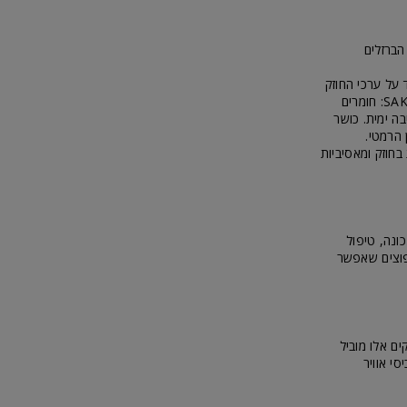
ברזלים
ג המעיד על חוזק החומר למילוי. R4 מעיד על ערכי החוזק
SAK
: חומרים
בה ימית. כושר
 הרמטי.
חוזק ומאסיביות
ונה, טיפול
יצרן. מניסיוננו, שלב היישום חשוף ל- 3 כשלים נפוצים שאפשר
ים אלו מוביל
י אוויר