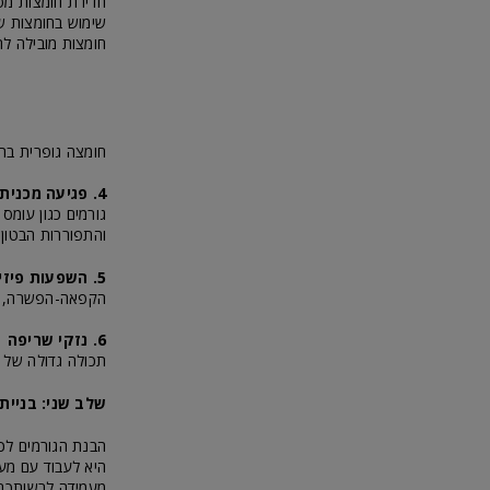
חדירת חומצות מסי
שימוש בחומצות שו
חומצות מובילה לה
חומצה גופרית בתע
4. פגיעה מכנית
גורמים כגון עומס
והתפוררות הבטון.
5. השפעות פיזיקליות
הקפאה-הפשרה, סד
6. נזקי שריפה
תכולה גדולה של מ
שלב שני: בניית
הבנת הגורמים לכ
היא לעבוד עם מע
מעמידה לרשותכם פ