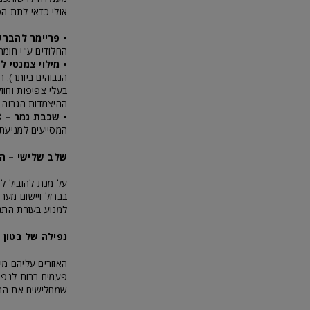
אולי כדאי לתת הסבר לס
• פריימר להברשה
החלודים ע"י חומר 
• מילוי צמנטי לשיקו
הגבוהים ביותר). 
בעלי צפיפות וחוזק
ההיצמדות הגבוה מ
• שכבת גמר –
8
המסייעים למניעת 
שלב שלישי – הת
על מנת להוביל ל
למנוע בעזרת התנה
נפילה של בטון 
האזורים עליהם מיו
פעמים רבות לנפיל
שמחלישים את החוז