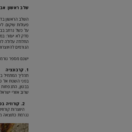
שלב ראשון: אבח
השלב הראשון בדרך
פעולות שיקום. לע
על כשל נרחב בבטו
סדק לא יעזור: ב
החלודה עלולה לה
הגורמים להיווצרות
ישנם מספר גורמים
1. קרבונציה
בפני השטח אל פני
שרוב אזורי ישראל
2. קורוזיה בפלדת הזיון
היווצרות קורוזי
נגרמת כתוצאה מה