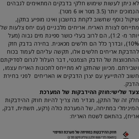
לא ניתן לעשות שימוש חלקי בדבקים המתאימים לגבהים
הנמוכים יותר (3.5 מטר או 6 מטר).
שיקול נוסף שחשוב לקחת בחשבון ואינו מופיע בתקן,
מתייחס לצורת האריח. אריחים מלבניים (עם יחס צלעות של
יותר מ- 1:2), הם לרוב בעלי כושר ספיגת מים גבוה (מעל
10%), ובדרך כלל הם חלשים מכאנית. בחירה בדבק חזק
להדבקת אריחים חלשים אלו, תקשה עליהם לעמוד בכוח
ההתכווצות של הדבק הצמנטי, דבר העלול לגרום לסדיקתם
ושבירתם. מכיוון שהתקן לא מתייחס לתכונות האריח עצמו,
חשוב להתייעץ עם יצרן הדבקים או האריחים לפני בחירת
הדבק.
צעד שלישי:חוזק ההידבקות של המערכת
חלק זה של התקן, מגדיר מה צריך להיות חוזק ההידבקות
המינימלי במתיחה, של המערכת כולה (רקע, תשתית, דבק,
אריח), בהתאם לשטח האריח: