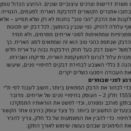
ו משרת דרישות וצרכים עיצוביים שונים. ההיצע הגדול טומן
בחובו אתגרים הקשורים להדבקת האריח: לפעמים, הנטייה
לקנות את הדבק "הכי טוב" בחנות לא רק שלא תסייע – אלא
אף עלולה להזיק. כפי שנבין בהמשך, לכל דבק יש תכונות
ספציפיות שמתאימות לסוגי אריחים מסוימים, ולא תמיד
הדבק שנתפס כהכי טוב הוא זה שמתאים לסוג האריח. כך
למשל יישום דבק בעל חוזק הידבקות גבוה על אריח חלש
מכנית עלול לגרום להתעקמות האריח, סדיקתו ושבירתו.
הנה 3 כללי האצבע לבחירת דבקים לחיפויי פנים, שיעשו
את העבודה וימנעו כשלים יקרים.
רגע לפני שבוחרים
כדי לבחור את הדבק המתאים ביותר, חשוב לעבוד לפי ת"י
1555 חלק 2 – העוסק בחיפויי פנים של אריחים. מדובר
בתקן מורכב ומפורט, וכדי לפשט את הוראותיו התמקדנו
בצעדים החשובים ביותר. כל צעד עוסק בהיבט אחר הקשור
לחיפוי. כדי להבין את המשמעות של כל חלק, צריך להכיר
את הסימונים שבהם נעשה שימוש לאורך התקן: