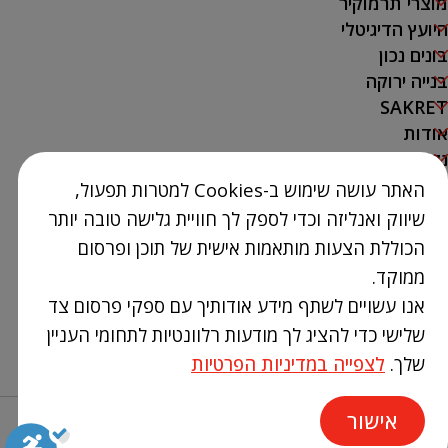
מוצרי תרמוקיר
היועץ הדיגיטלי
בונים נכון
בנייה ירוקה
SAKRET
אודות
נק' מכירה
האתר עושה שימוש ב-Cookies למטרות תפעול,
צור קשר
שיווק ואנליזה וכדי לספק לך חוויית גלישה טובה יותר
03-9386300
הכוללת הצעות מותאמות אישית של תוכן ופרסום
info@Termokir.co.il
ממוקד.
קיבוץ חורשים
אנו עשויים לשתף מידע אודותיך עם ספקי פרסום צד
שלישי כדי להציג לך מודעות רלוונטיות לתחומי העניין
שלך.
לצפייה במדיניות הפרטיות
אישור
Design & Code by elevate