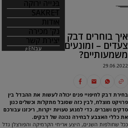
בנייה ירוקה
SAKRET
אודות
נק' מכירה
איך בוחרים דבק לאריחים ב- 3
יצירת קשר
צעדים – ומונעים כשלים
עב
EN
ع
משמעותיים?
29.06.2022
בחירת דבק לחיפויי פנים יכולה לעשות את ההבדל בין
פרויקט מוצלח, לבין כזה שסובל מתקלות וכשלים כגון
סדקים ושברים. כדי למנוע טעויות יקרות, ריכזנו עבורכם
את כללי האצבע לבחירה נכונה של דבקים.
ככל שחולפות השנים, היצע אריחי הקרמיקה והפורצלן גדל