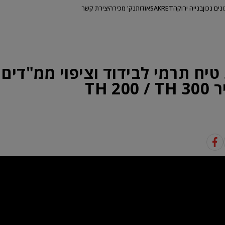
ונים נכון
בנייה ירוקה
SAKRET
אודות
נק' מכירה
יצירת קשר
יח תרמי לבידוד וציפוי ממ"דים 
TH 20