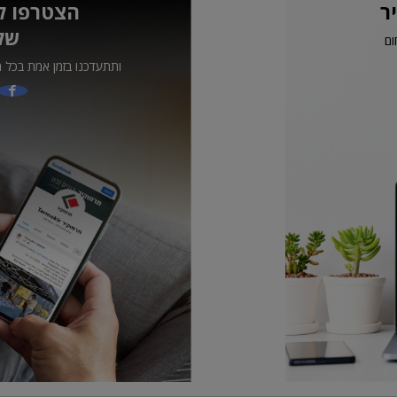
ר
הצטרפו ל
של
ום
ותתעדכנו בזמן אמת בכל ה