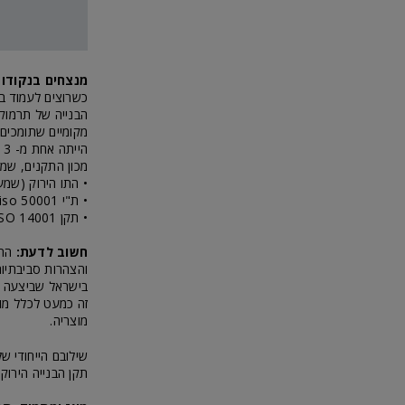
מנצחים בנקודות
כשרוצים לעמוד בת
מקומיים שתומכים 
ה
מכון התקנים, שמאגד 7 תקנים שונים
• התו הירוק (שמע
• ת"י 50001 iso, שמאשר את קיומה של מערכת ניהול אנרגיה מאושרת
• תקן ISO 14001 , המוכיח את קיומה של מערכת ניהול סביבתי מאושרת
חשוב לדעת:
התק
מוצריה.
תקן הבנייה הירוקה