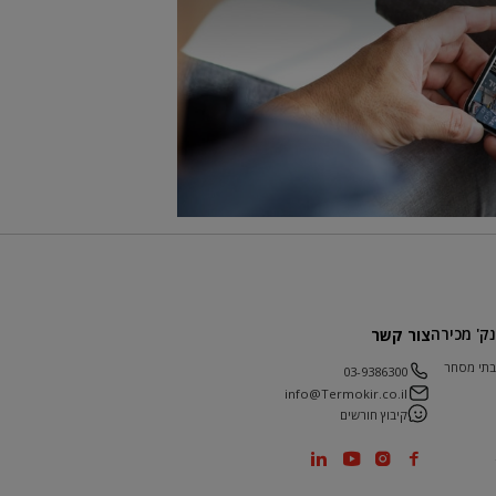
נק' מכירה
צור קשר
בתי מסחר
03-9386300
info@Termokir.co.il
קיבוץ חורשים