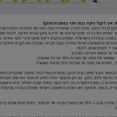
: איך לקבל ניקוד גבוה יותר במסגרת התקן?
קן לבנייה ירוקה, פונים לחברה שמאגדת קשת רחבה של פתרונות ירוקים בקורת 
הבנייה של תרמוקיר עומדים בחלק ניכר מהקריטריונים של פרק 4 בתקן הבנייה הירו
בסביבה ובכלכלה הישראלית, עומדים בתקנים ירוקים ומיוצרים ע"י מקור אחראי. ב
ייתה אחת מ- 3 החברות הראשונות בישראל והיחידה בענף הבנייה, שקיבלה את תקן תו היהלום 
, לרבות:
יד על צמצום הפגיעה בסביבה)
ן אמור לעבור ממש בקרוב עדכון, במסגרתו צפוי לגדול המשקל שמקבלים ניתוח 
והצהרות סביבתיות כדוגמת EPD, בתקן . גם כאן תרמוקיר יכולה לסייע: תרמוקיר היא אחת הח
בישראל שביצעה ניתוח LCA מפורט למוצריה כבר לפני עשור בעזרת תוכנה ייעודית, והיא הר
שילובם הייחודי של תהליכי LCA ו- EPD אלו במוצרי הבנייה של תרמוקיר, יכולים לזכות א
.