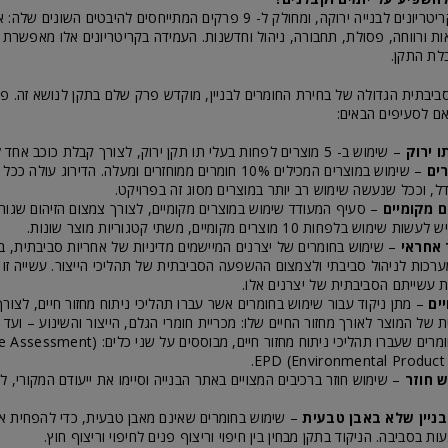
התקן כולל מגוון קריטריונים לבנייה ירוקה, ומחולק ל- 9 פרקים המתייחסים להיבטים 
אות ורווחה, פסולת, תחבורה, ניהול וחדשנות. העמידה בקריטריונים אלו מאפשרת
לת התקן.
בתית הגדולה של בחירת החומרים לבניין, מוקדש פרק שלם בתקן לנושא זה. פ
אם לסעיפים הבאים:
ו ירוק
– שימוש ב- 5 מוצרים לפחות בעלי תו תקן ירוק, לצורך קבלת כוכב אחד לפחות.
ים
– שימוש במוצרים המכילים 10% חומרים ממוחזרים ומעלה. הדירוג ע
ל, וככל שנעשה שימוש רב יותר במוצרים מסוג זה בפרויקט.
ם מקומיים
– סעיף המעודד שימוש במוצרים מקומיים, לצורך צמצום הזיהום שגו
פחות 10 מוצרים מקומיים, משתי קטגוריות מוצר שונות.
 אחראי
– שימוש בחומרים של יצרנים המיישמים מדיניות של אחריות סביבתית, 
ערכות לניהול סביבתי ולצמצום ההשפעה הסביבתית של תהליכי הייצור. עשייה זו 
ים
– מתן ניקוד עבור שימוש בחומרים אשר עברו תהליכי ניתוח מחזור חיים, לצור
של המוצר לאורך מחזור החיים שלו: מכריית חומרי הגלם, הייצור והשינוע – ועד
השימוש במוצר. חומרים שעברו תהליכי ניתוח מחזור חיים,
 חוזר
– שימוש חוזר ברכיבים המצויים באתר הבנייה וסיימו את ייעודם המקורי, ל
הבניין שלא באבן טבעית
– שימוש בחומרים שאינם מאבן טבעית, כדי להפחית א
ת בסביבה. הניקוד בתקן מבחין בין חיפוי וריצוף פנים לחיפוי וריצוף חוץ.