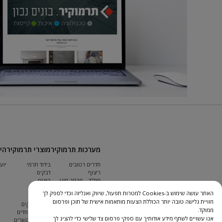
מערכות תרמוקיר
מוצרי תרמוקיר
הי
חדרים רטובים
בידוד תרמי
יוע
ריצוף
דבקים
ממ"ד – מרחב מוגן
ריצוף
שיקום בטון
איטום
האתר עושה שימוש ב-Cookies למטרות תפעול, שיווק ואנליזה וכדי לספק לך
קירות חוץ
טייחים
חוויית גלישה טובה יותר הכוללת הצעות מותאמות אישית של תוכן ופרסום
קירות פנים
מילוי מישקים
ממוקד.
גגות
מלטים מיוחדים
אנו עשויים לשתף מידע אודותיך עם ספקי פרסום צד שלישי כדי להציג לך
תקרות
חומרים מקשרים