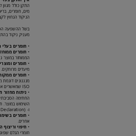
מים, חומרים, ברי
הניקוד הנחוץ לקב
בשל ההשפעה הסבי
מעניק ניקוד בהת
•
חומרים בעלי ת
•
חומרים ממוחזר
הממוחזר במוצר גד
•
חומרים ומוצרי
מיעדים מרוחקים. יש לעשות שימוש בל
•
חומרים ממקור
מנגנונים דוגמת מ
ISO שמאשרים את עשייתם הסביבתית של יצרנים אלו.
•
ניתוח מחזור חי
החתימה הסביבתית 
ו- EPD (Environmental Product Declaration).
•
חומרים בשימוש
אחרים.
•
חיפוי וריצוף 
חומרי הגלם שפוגעו