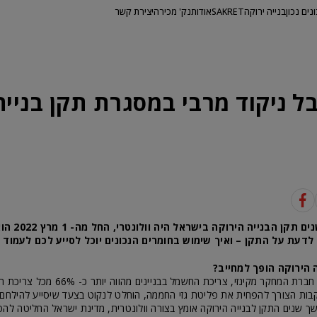
ונים נכון
בנייה ירוקה
SAKRET
אודות
נק' מכירה
יצירת קשר
ל ניקוד מרבי במסגרת תקן בנייה
אחרי שבמשך שנים ת
 לדעת על התקן – ואיך שימוש בחומרים הנכונים יוכל לסייע לכם לעמוד 
 הירוקה הופך למחייב?
עפ"י הערכות של חברת המחקר מקינזי, צריכת החשמל 
עקבות הצורך להפחית את פליטת גזי החממה, הוחלט לנקוט בצעד שיסייע להילחם
 שנים התקן לבנייה הירוקה אומץ בצורה וולונטרית, מדינת ישראל החליטה להפו