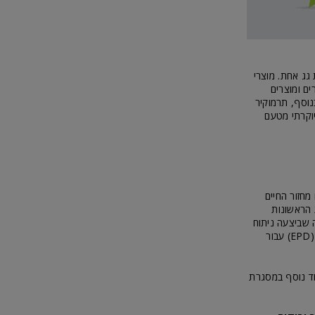
גג אחת. מוצרי
קה, לרבות חומרים ומוצרים
נוסף, תרמוקיר
היוקרתי מטעם
מחזור החיים
ברות הראשונות
אשונה שביצעה ניתוח
זה כמעט לכלל מוצריה. בנוסף, תרמוקיר היא החברה הראשונה בישראל שקיבלה הצהרה סביבתית (EPD) עבור
תכם בניקוד נוסף במסגרת