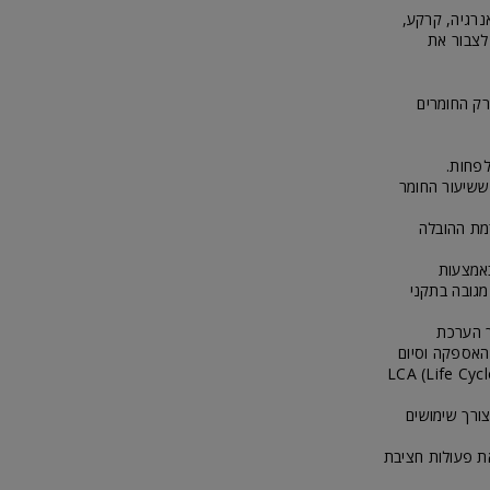
השונים שלה: אנרגיה, קרקע,
 לצבור את
רק החומרים
ולה ככל ששיעור החומר
רמת ההובלה
באמצעות
מגובה בתקני
ך הערכת
 האספקה וסיום
 מבוססים על שני כלים: LCA (Life Cycle Assessment)
צורך שימושים
ת פעולות חציבת