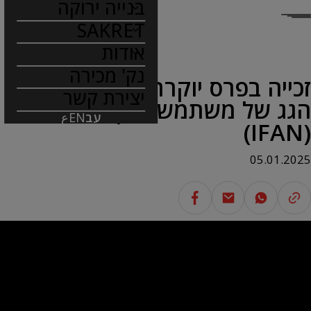
בנייה ירוקה
SAKRET
אודות
נק' מכירה
זכייה בפרס יוקרתי מאת ארגון
יצירת קשר
הגג של משתמשי תקנים בעולם
עב
EN
ع
(IFAN)
05.01.2025