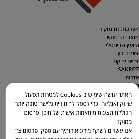
מערכות תרמוקיר
מוצרי תרמוקיר
היועץ הדיגיטלי
בונים נכון
בנייה ירוקה
SAKRET
אודות
נק' מכירה
האתר עושה שימוש ב-Cookies למטרות תפעול,
צור קשר
שיווק ואנליזה וכדי לספק לך חוויית גלישה טובה יותר
03-9386300
הכוללת הצעות מותאמות אישית של תוכן ופרסום
info@Termokir.co.il
ממוקד.
קיבוץ חורשים
אנו עשויים לשתף מידע אודותיך עם ספקי פרסום צד