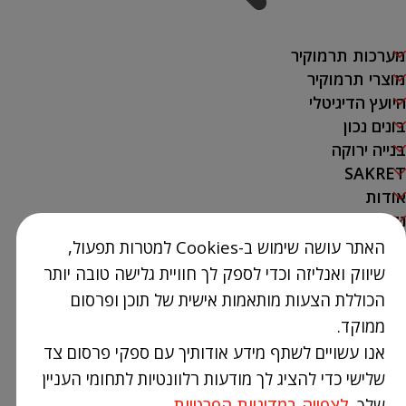
מערכות תרמוקיר
מוצרי תרמוקיר
היועץ הדיגיטלי
בונים נכון
בנייה ירוקה
SAKRET
אודות
נק' מכירה
האתר עושה שימוש ב-Cookies למטרות תפעול,
צור קשר
שיווק ואנליזה וכדי לספק לך חוויית גלישה טובה יותר
03-9386300
הכוללת הצעות מותאמות אישית של תוכן ופרסום
info@Termokir.co.il
ממוקד.
קיבוץ חורשים
אנו עשויים לשתף מידע אודותיך עם ספקי פרסום צד
שלישי כדי להציג לך מודעות רלוונטיות לתחומי העניין
שלך.
לצפייה במדיניות הפרטיות