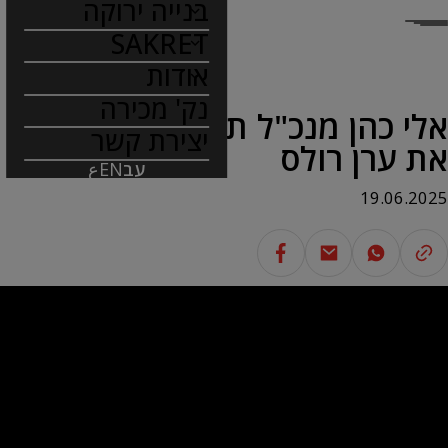
בנייה ירוקה
SAKRET
אודות
נק' מכירה
אלי כהן מנכ"ל תרמוקיר מארח
יצירת קשר
את ערן רולס
עב
EN
ع
19.06.2025