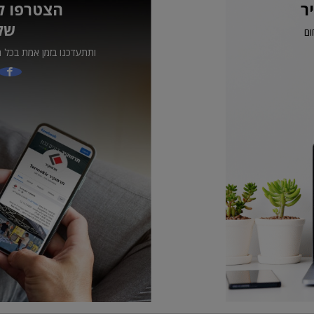
ר
הצטרפו ל
של
ום
ותתעדכנו בזמן אמת בכל ה