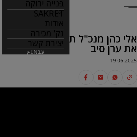
בנייה ירוקה
SAKRET
אודות
נק' מכירה
אלי כהן מנכ"ל תרמוקיר מארח
יצירת קשר
את ערן סיב
עב
EN
ع
19.06.2025