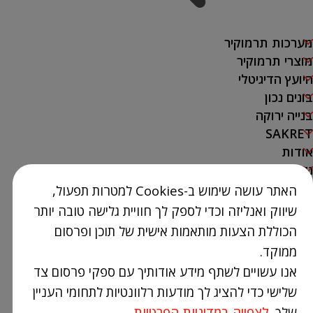
מערכות תרמוקיר
מוצרי תרמוקיר
היועץ הדיגיטלי
בונים נכון
בנייה ירוקה
SAKRET
אודות
נק' מכירה
האתר עושה שימוש ב-Cookies למטרות תפעול,
צור קשר
שיווק ואנליזה וכדי לספק לך חוויית גלישה טובה יותר
03-9386300
הכוללת הצעות מותאמות אישית של תוכן ופרסום
info@Termokir.co.il
ממוקד.
קיבוץ חורשים
אנו עשויים לשתף מידע אודותיך עם ספקי פרסום צד
שלישי כדי להציג לך מודעות רלוונטיות לתחומי העניין
שלך.
לצפייה במדיניות הפרטיות