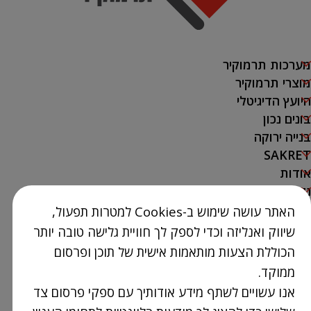
מערכות תרמוקיר
מוצרי תרמוקיר
היועץ הדיגיטלי
בונים נכון
בנייה ירוקה
SAKRET
אודות
נק' מכירה
האתר עושה שימוש ב-Cookies למטרות תפעול,
צור קשר
שיווק ואנליזה וכדי לספק לך חוויית גלישה טובה יותר
03-9386300
הכוללת הצעות מותאמות אישית של תוכן ופרסום
info@Termokir.co.il
ממוקד.
קיבוץ חורשים
אנו עשויים לשתף מידע אודותיך עם ספקי פרסום צד