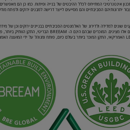
נון אינטגרטיבי המתייחס לכלל ההיבטים של בנייה ופיתוח. כמו כן הם מאפשרים
עבור יתרונותיהם הסביבתיים והם מסייעים לייצר דרישה למבנים ירוקים ולפתח מודע
ים שונים למדידה ולדירוג של האלמנטים הסביבתיים בבניינים ירוקים וכן של מידת
במשאבים שבניינים אלו מציגים. המוכרים שבהם הינם ה- BREEAM הבריטי, הת
ידי BRE, וה- LEED האמריקאי, התקן המוכר ביותר בעולם כיום, פותח ומנוהל על ידי המועצה הא