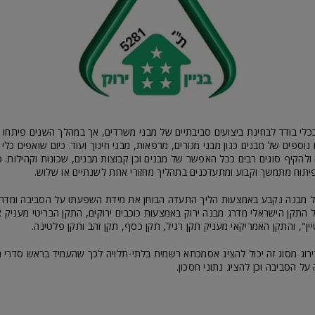
כלי בודד לבחינת ביצועים סביבתיים של מבני משרדים, אך במהלך השנים פיתחו ה
נוספים של מבנים כגון מבני מגורים, מרפאות, מבני חינוך ועוד. כיום שואפים כלי
להקיף סוגים רבים ככל האפשר של מבנים וכן קבוצות מבנים, שכונות וקהילות. כ
יתוח מתמשך וקבוע ומתעדכנים בתהליך מחזורי אחת לשנתיים או שלוש.
כל מבנה נקבע באמצעות הליך התעדה הבוחן את מידת השפעתו על הסביבה ומדר
ל התקן הישראלי מדרג מבנה ירוק באמצעות כוכבים ירוקים, התקן הבריטי מעניק ציו
יין", והתקן האמריקאי מעניק תקן רגיל, תקן כסף, תקן זהב ותקן פלטינה.
דירוג מסוג זה יכול להציג אסמכתא רשמית בלתי-תלויה לכך שהעמיד בראש סדרי ה
ל הסביבה וכן להציג נתוני חסכון.