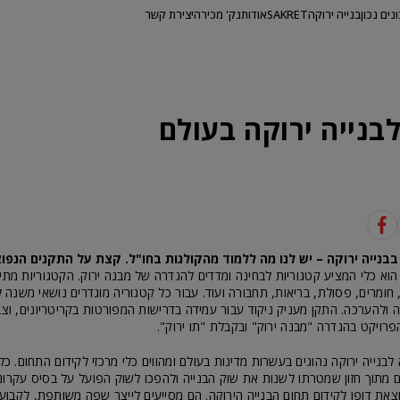
ונים נכון
בנייה ירוקה
SAKRET
אודות
נק' מכירה
יצירת קשר
בנייה ירוקה בעולם
בנייה ירוקה – יש לנו מה ללמוד מהקולגות בחו"ל. קצת על התקנים הנפוצ
 הוא כלי המציע קטגוריות לבחינה ומדדים להגדרה של מבנה ירוק. הקטגוריות מתי
ם, חומרים, פסולת, בריאות, תחבורה ועוד. עבור כל קטגוריה מוגדרים נושאי משנה 
ה ולהערכה. התקן מעניק ניקוד עבור עמידה בדרישות המפורטות בקריטריונים, וצב
ויקט בהגדרה "מבנה ירוק" ובקבלת "תו ירוק".
לבנייה ירוקה נהוגים בעשרות מדינות בעולם ומהווים כלי מרכזי לקידום התחום. כל
 מתוך חזון שמטרתו לשנות את שוק הבנייה ולהפכו לשוק הפועל על בסיס עקרונו
צאת דופן לקידום תחום הבנייה הירוקה. הם מסייעים לייצר שפה משותפת, לקבוע