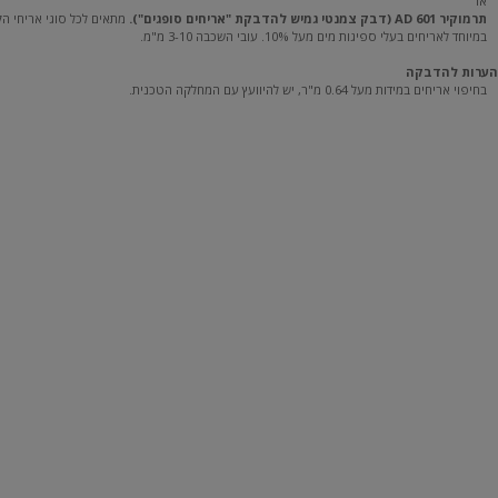
או
תרמוקיר AD 601 (דבק צמנטי גמיש להדבקת "אריחים סופגים").
מתאים לכל סוגי אריחי ה
במיוחד לאריחים בעלי ספיגות מים מעל 10%. עובי השכבה 3-10 מ"מ.
הערות להדבקה
בחיפוי אריחים במידות מעל 0.64 מ"ר, יש להיוועץ עם המחלקה הטכנית.