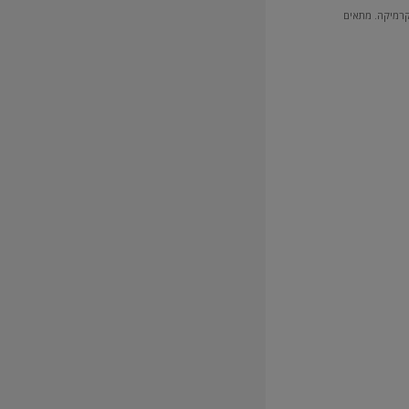
הערות להדבקה
קרמיקה. מתאים
בחיפוי אריחים במידות מעל 0.64 מ"ר, יש להיוועץ עם המחלקה הטכנית.