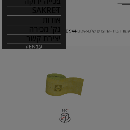
בנייה ירוקה
SAKRET
אודות
נק' מכירה
עמוד הבית
המוצרים שלנו
איטום
SAKRET SE 944
יצירת קשר
עב
EN
ع