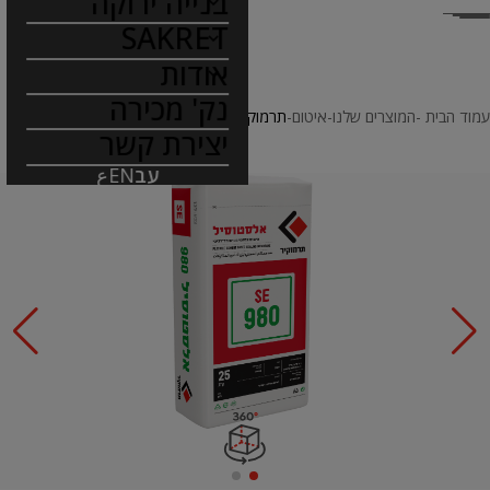
בנייה ירוקה
SAKRET
אודות
נק' מכירה
עמוד הבית
המוצרים שלנו
איטום
תרמוקיר 980 SE (אלסטוסיל)
יצירת קשר
עב
EN
ع