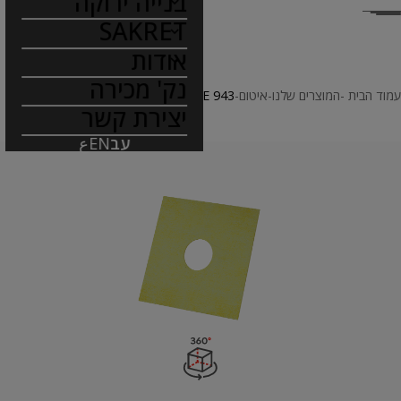
בנייה ירוקה
SAKRET
אודות
נק' מכירה
עמוד הבית
המוצרים שלנו
איטום
SAKRET SE 943
יצירת קשר
עב
EN
ع