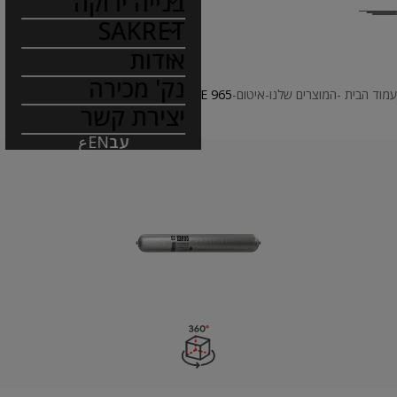
בנייה ירוקה
SAKRET
אודות
נק' מכירה
עמוד הבית
המוצרים שלנו
איטום
SAKRET SE 965
יצירת קשר
עב
EN
ع