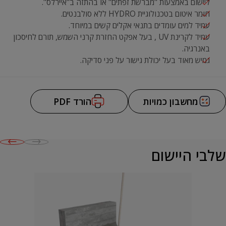
ליישום באמצעות "מברשת זפתים" או בהתזה ב"איירלס".
חומר איטום בטכנולוגיית HYDRO ללא סולבנטים.
עמיד למים עומדים בתנאי אקלים קשים במיוחד.
עמיד לקרינת UV , בעל אפקט החזרת קרני השמש, תורם לחיסכון
באנרגיה.
גמיש מאוד בעל יכולת גישור על פני סדיקה.
מחשבון כמויות
הורד PDF
שלבי היישום