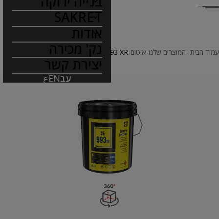
בנייה ירוקה
SAKRET
אודות
נק' מכירה
עמוד הבית
המוצרים שלנו
איטום
SAKRET SE 993 XR
יצירת קשר
עב
EN
ع