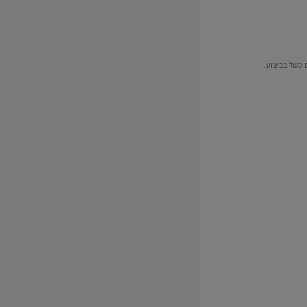
שלב 2
הכנת התערובת
יש לשפוך 12.0-13.0 ליטר מים נקיים לכלי קיבול מתאים ונקי 
החשמלי.
 כשל בביצוע.
יש להוסיף בהדרגה את כל תכולת השק ולערבל עד לקבלת עיסה אחידה, ע
לאחר המתנה של כ-5 דקות יש לערבל ערבול קצר נוסף.
משלב זה החומר מוכן לשימוש.