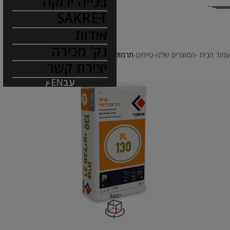
בנייה ירוקה
SAKRET
אודות
נק' מכירה
עמוד הבית
המוצרים שלנו
טייחים
תרמוקיר 130 PL (טיח רב-תכליתי)
יצירת קשר
עב
EN
ع