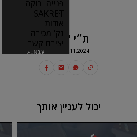
בנייה ירוקה
SAKRET
אודות
נק' מכירה
ת״י 1877
יצירת קשר
18.11.2024
עב
EN
ع
יכול לעניין אותך