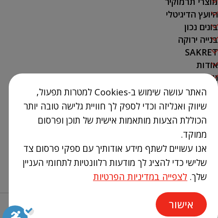
מוצרי תרמוקיר
היועץ הדיגיטלי
בונים נכון
בנייה ירוקה
SAKRET
אודות
נק' מכירה
האתר עושה שימוש ב-Cookies למטרות תפעול,
צור קשר
שיווק ואנליזה וכדי לספק לך חוויית גלישה טובה יותר
03-9386300
הכוללת הצעות מותאמות אישית של תוכן ופרסום
info@Termokir.co.il
ממוקד.
קיבוץ חורשים
אנו עשויים לשתף מידע אודותיך עם ספקי פרסום צד
שלישי כדי להציג לך מודעות רלוונטיות לתחומי העניין
שלך.
לצפייה במדיניות הפרטיות
אישור
Design & Code by elevate