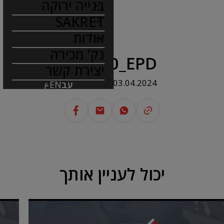
בנייה ירוקה
SAKRET
אודות
נק' מכירה
AD600_EPD
יצירת קשר
03.04.2024
עב
EN
ع
יכול לעניין אותך