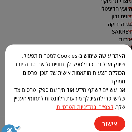
מוצרי תרמוקיר
היועץ הדיגיטלי
בונים נכון
בנייה ירוקה
SAKRET
אודות
נק' מכירה
האתר עושה שימוש ב-Cookies למטרות תפעול,
צור קשר
שיווק ואנליזה וכדי לספק לך חוויית גלישה טובה יותר
03-9386300
הכוללת הצעות מותאמות אישית של תוכן ופרסום
info@Termokir.co.il
ממוקד.
קיבוץ חורשים
אנו עשויים לשתף מידע אודותיך עם ספקי פרסום צד
שלישי כדי להציג לך מודעות רלוונטיות לתחומי העניין
שלך.
לצפייה במדיניות הפרטיות
אישור
Design & Code by elevate