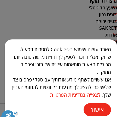
מוצרי תרמוקיר
היועץ הדיגיטלי
בונים נכון
בנייה ירוקה
SAKRET
אודות
נק' מכירה
האתר עושה שימוש ב-Cookies למטרות תפעול,
צור קשר
שיווק ואנליזה וכדי לספק לך חוויית גלישה טובה יותר
03-9386300
הכוללת הצעות מותאמות אישית של תוכן ופרסום
info@Termokir.co.il
ממוקד.
קיבוץ חורשים
אנו עשויים לשתף מידע אודותיך עם ספקי פרסום צד
שלישי כדי להציג לך מודעות רלוונטיות לתחומי העניין
שלך.
לצפייה במדיניות הפרטיות
אישור
Design & Code by elevate