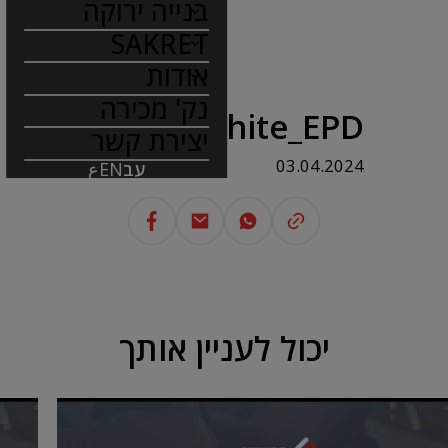
בנייה ירוקה
SAKRET
אודות
נק' מכירה
FL 810 White_EPD
יצירת קשר
03.04.2024
עב
EN
ع
יכול לעניין אותך