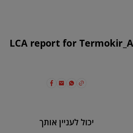
ונים נכון
בנייה ירוקה
SAKRET
אודות
נק' מכירה
יצירת קשר
LCA report for Termokir_
יכול לעניין אותך