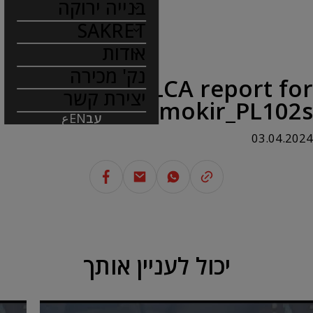
בנייה ירוקה
SAKRET
אודות
נק' מכירה
LCA report for
יצירת קשר
Termokir_PL102s
עב
EN
ع
03.04.2024
יכול לעניין אותך