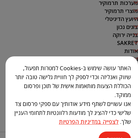
מערכות תרמוקיר
מוצרי תרמוקיר
היועץ הדיגיטלי
בונים נכון
בנייה ירוקה
SAKRET
אודות
נק' מכירה
האתר עושה שימוש ב-Cookies למטרות תפעול,
צור קשר
שיווק ואנליזה וכדי לספק לך חוויית גלישה טובה יותר
03-9386300
הכוללת הצעות מותאמות אישית של תוכן ופרסום
info@Termokir.co.il
ממוקד.
קיבוץ חורשים
אנו עשויים לשתף מידע אודותיך עם ספקי פרסום צד
שלישי כדי להציג לך מודעות רלוונטיות לתחומי העניין
שלך.
לצפייה במדיניות הפרטיות